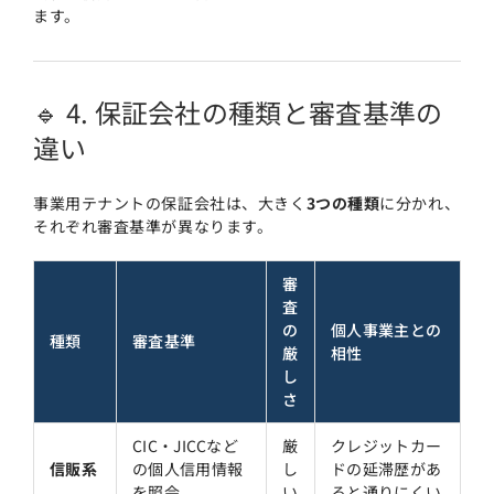
ます。
🔹 4. 保証会社の種類と審査基準の
違い
事業用テナントの保証会社は、大きく
3つの種類
に分かれ、
それぞれ審査基準が異なります。
審
査
の
個人事業主との
種類
審査基準
厳
相性
し
さ
CIC・JICCなど
厳
クレジットカー
信販系
の個人信用情報
し
ドの延滞歴があ
を照会
い
ると通りにくい