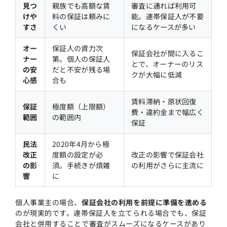
見つ
親族でも高額な賃
審査に通れば利用可
けや
料の保証は頼みに
能。連帯保証人が不要
すさ
くい
になるケースが多い
オー
保証人の資力次
保証会社が間に入るこ
ナー
第。個人の保証人
とで、オーナーのリス
の安
だと不安が残る場
クが大幅に低減
心感
合も
賃料滞納・原状回復
保証
極度額（上限額）
費・違約金まで幅広く
範囲
の範囲内
保証
民法
2020年4月から極
改正
度額の設定が必
改正の影響で保証会社
の影
須。手続きが煩雑
の利用がさらに主流に
響
に
個人事業主の場合、
保証会社の利用を前提に準備を進める
のが現実的です。連帯保証人を立てられる場合でも、保証
会社と併用することで審査がスムーズになるケースがあり