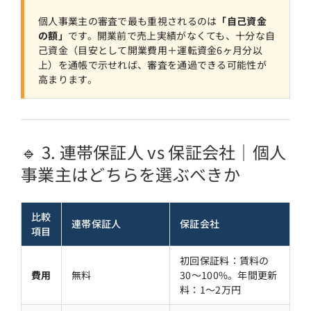
個人事業主の審査で最も重視されるのは
「自己資金
の額」
です。開業前で売上実績がなくても、十分な自
己資金（目安として開業費用＋運転資金6ヶ月分以
上）を通帳で示せれば、審査を通過できる可能性が
高まります。
🔹 3. 連帯保証人 vs 保証会社｜個人
事業主はどちらを選ぶべきか
比較
連帯保証人
保証会社
項目
初回保証料：賃料の
費用
無料
30〜100%。年間更新
料：1〜2万円