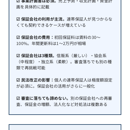
☑ 事業計画書は必須。
売上予測・収支計画・資金計
画を具体的に記載
☑ 保証会社の利用が主流。
連帯保証人が見つからな
くても契約できるケースが増えている
☑ 保証会社の費用：
初回保証料は賃料の30〜
100%。年間更新料は1〜2万円が相場
☑ 保証会社は3種類。
信販系（厳しい）・協会系
（中程度）・独立系（柔軟）。審査落ちでも別の種
類で再挑戦可能
☑ 民法改正の影響：
個人の連帯保証人は極度額設定
が必須に。保証会社の活用がさらに一般化
☑ 審査に落ちても諦めない。
別の保証会社への再審
査、保証金の増額、法人化など対処法は複数ある