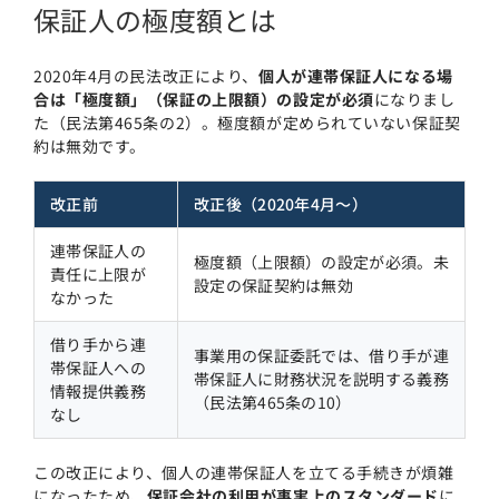
保証人の極度額とは
2020年4月の民法改正により、
個人が連帯保証人になる場
合は「極度額」（保証の上限額）の設定が必須
になりまし
た（民法第465条の2）。極度額が定められていない保証契
約は無効です。
改正前
改正後（2020年4月〜）
連帯保証人の
極度額（上限額）の設定が必須。未
責任に上限が
設定の保証契約は無効
なかった
借り手から連
事業用の保証委託では、借り手が連
帯保証人への
帯保証人に財務状況を説明する義務
情報提供義務
（民法第465条の10）
なし
この改正により、個人の連帯保証人を立てる手続きが煩雑
になったため、
保証会社の利用が事実上のスタンダード
に