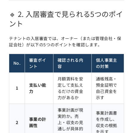
🔹 2. 入居審査で見られる5つのポイ
ント
テナントの入居審査では、オーナー（または管理会社・保
証会社）が以下の5つのポイントを確認します。
審査ポイ
確認される内
個人事業主
No.
ント
容
の対策
月額賃料を安
通帳残高・
支払い能
定して支払え
預金証明で
1
力
るだけの資金
自己資金を
力があるか
示す
事業計画が現
事業計画書
実的か。売
事業の計
を作成し、
2
上・収支の見
画性
収支の根拠
通しが具体的
を示す