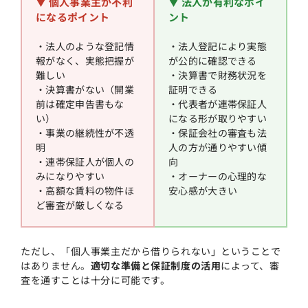
▼ 個人事業主が不利
▼ 法人が有利なポイ
になるポイント
ント
・法人のような登記情
・法人登記により実態
報がなく、実態把握が
が公的に確認できる
難しい
・決算書で財務状況を
・決算書がない（開業
証明できる
前は確定申告書もな
・代表者が連帯保証人
い）
になる形が取りやすい
・事業の継続性が不透
・保証会社の審査も法
明
人の方が通りやすい傾
・連帯保証人が個人の
向
みになりやすい
・オーナーの心理的な
・高額な賃料の物件ほ
安心感が大きい
ど審査が厳しくなる
ただし、「個人事業主だから借りられない」ということで
はありません。
適切な準備と保証制度の活用
によって、審
査を通すことは十分に可能です。