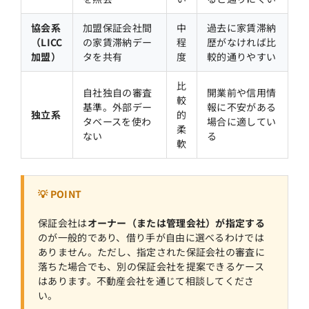
協会系
加盟保証会社間
中
過去に家賃滞納
（LICC
の家賃滞納デー
程
歴がなければ比
加盟）
タを共有
度
較的通りやすい
比
自社独自の審査
開業前や信用情
較
基準。外部デー
報に不安がある
独立系
的
タベースを使わ
場合に適してい
柔
ない
る
軟
💡 POINT
保証会社は
オーナー（または管理会社）が指定する
のが一般的であり、借り手が自由に選べるわけでは
ありません。ただし、指定された保証会社の審査に
落ちた場合でも、別の保証会社を提案できるケース
はあります。不動産会社を通じて相談してくださ
い。