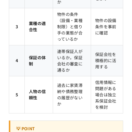
か
物件の条件
（設備・業種
物件の設備
業種の適
3
制限）と借り
条件を事前
合性
手の業態が合
に確認
っているか
連帯保証人が
保証会社を
保証の体
いるか。保証
4
積極的に活
制
会社の審査に
用する
通るか
信用情報に
過去に家賃滞
問題がある
人物の信
納や債務整理
5
場合は独立
頼性
の履歴がない
系保証会社
か
を検討
💡 POINT