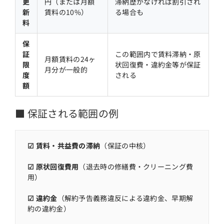
更
円（または月額
滞納歴がなければ割引され
新
賃料の10%）
る場合も
料
保
証
この範囲内で賃料滞納・原
月額賃料の24ヶ
限
状回復費・違約金等が保証
月分が一般的
度
される
額
■ 保証される範囲の例
☑ 賃料・共益費の滞納
（保証の中核）
☑ 原状回復費用
（退去時の修繕費・クリーニング費
用）
☑ 違約金
（解約予告義務違反による違約金、早期解
約の違約金）