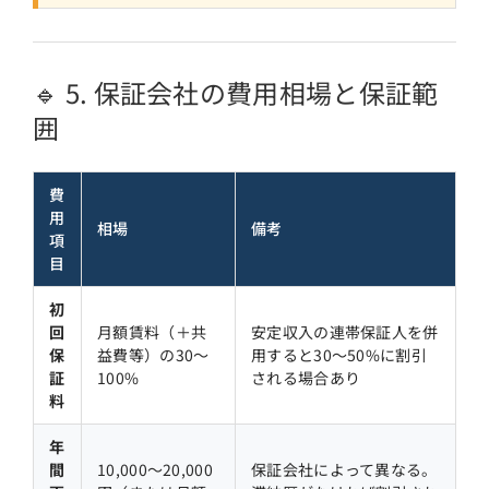
🔹 5. 保証会社の費用相場と保証範
囲
費
用
相場
備考
項
目
初
回
月額賃料（＋共
安定収入の連帯保証人を併
保
益費等）の30〜
用すると30〜50%に割引
証
100%
される場合あり
料
年
間
10,000〜20,000
保証会社によって異なる。