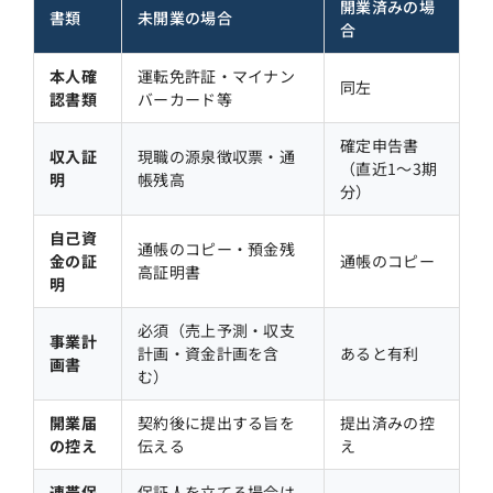
開業済みの場
書類
未開業の場合
合
本人確
運転免許証・マイナン
同左
認書類
バーカード等
確定申告書
収入証
現職の源泉徴収票・通
（直近1〜3期
明
帳残高
分）
自己資
通帳のコピー・預金残
金の証
通帳のコピー
高証明書
明
必須（売上予測・収支
事業計
計画・資金計画を含
あると有利
画書
む）
開業届
契約後に提出する旨を
提出済みの控
の控え
伝える
え
連帯保
保証人を立てる場合は