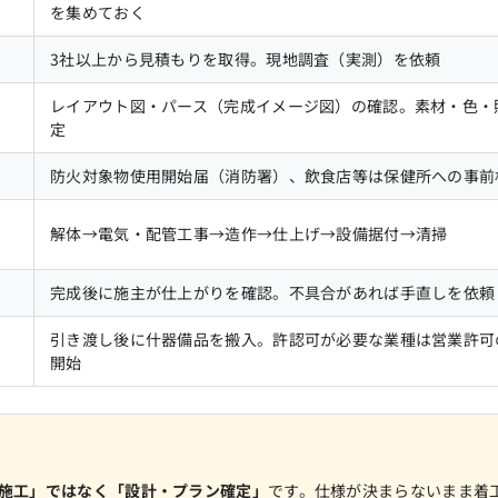
を集めておく
3社以上から見積もりを取得。現地調査（実測）を依頼
レイアウト図・パース（完成イメージ図）の確認。素材・色・
定
防火対象物使用開始届（消防署）、飲食店等は保健所への事前
解体→電気・配管工事→造作→仕上げ→設備据付→清掃
完成後に施主が仕上がりを確認。不具合があれば手直しを依頼
引き渡し後に什器備品を搬入。許認可が必要な業種は営業許可
開始
施工」ではなく「設計・プラン確定」
です。仕様が決まらないまま着