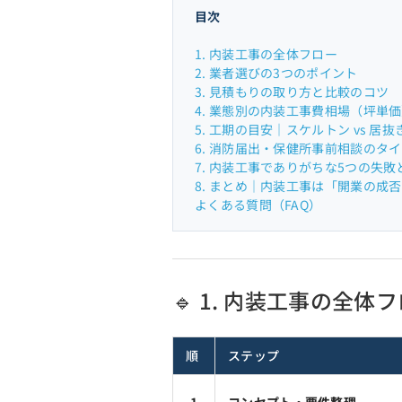
目次
1. 内装工事の全体フロー
2. 業者選びの3つのポイント
3. 見積もりの取り方と比較のコツ
4. 業態別の内装工事費相場（坪単
5. 工期の目安｜スケルトン vs 居抜
6. 消防届出・保健所事前相談のタ
7. 内装工事でありがちな5つの失敗
8. まとめ｜内装工事は「開業の成
よくある質問（FAQ）
🔹 1. 内装工事の全体
順
ステップ
1
コンセプト・要件整理