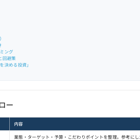
価）
き
イミング
と回避策
否を決める投資」
フロー
内容
業態・ターゲット・予算・こだわりポイントを整理。参考にし