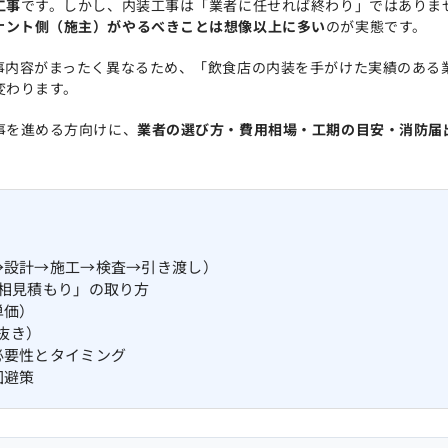
工事
です。しかし、内装工事は「業者に任せれば終わり」ではありま
ナント側（施主）がやるべきことは想像以上に多い
のが実態です。
事内容がまったく異なるため、「飲食店の内装を手がけた実績のある
変わります。
事を進める方向けに、
業者の選び方・費用相場・工期の目安・消防届
→設計→施工→検査→引き渡し）
「相見積もり」の取り方
単価）
居抜き）
必要性とタイミング
回避策