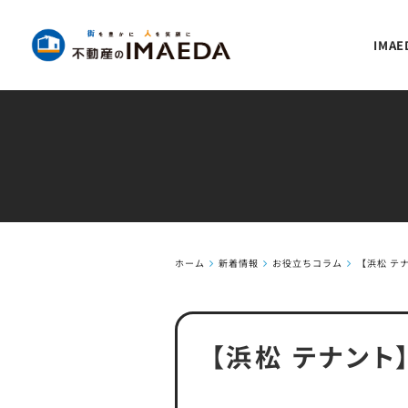
IMA
ホーム
新着情報
お役立ちコラム
【浜松 テ
【浜松 テナン