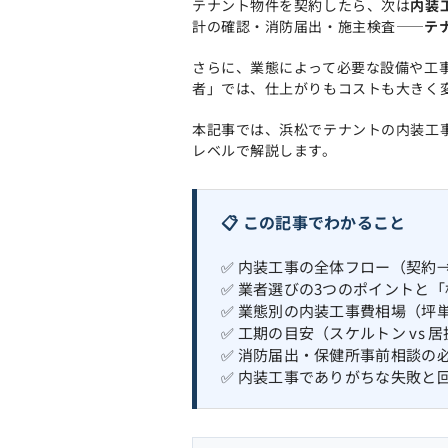
テナント物件を契約したら、次は
内装
計の確認・消防届出・施主検査——
テ
さらに、業態によって必要な設備や工
者」では、仕上がりもコストも大きく
本記事では、浜松でテナントの内装工
レベルで解説します。
📋 この記事でわかること
✅ 内装工事の全体フロー（契約
✅ 業者選びの3つのポイントと
✅ 業態別の内装工事費相場（坪
✅ 工期の目安（スケルトン vs 
✅ 消防届出・保健所事前相談の
✅ 内装工事でありがちな失敗と