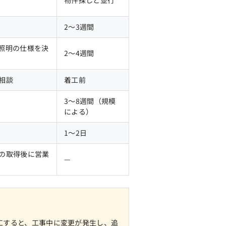
2〜3週間
照明の仕様を決
2〜4週間
相談
着工前
3〜8週間（規模
による）
1〜2日
の取得後に営業
—
工すると、工事中に変更が発生し、追