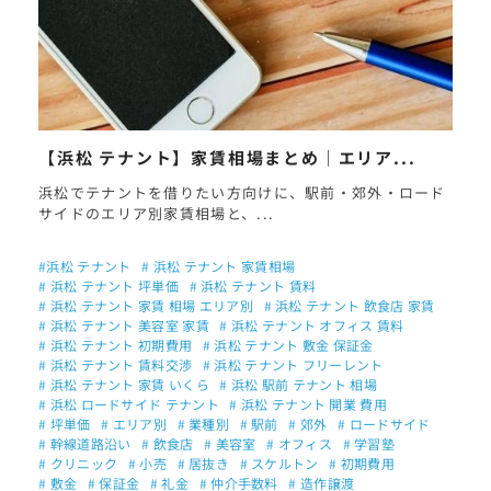
【浜松 テナント】家賃相場まとめ｜エリア...
浜松でテナントを借りたい方向けに、駅前・郊外・ロード
サイドのエリア別家賃相場と、...
#浜松 テナント
# 浜松 テナント 家賃相場
# 浜松 テナント 坪単価
# 浜松 テナント 賃料
# 浜松 テナント 家賃 相場 エリア別
# 浜松 テナント 飲食店 家賃
# 浜松 テナント 美容室 家賃
# 浜松 テナント オフィス 賃料
# 浜松 テナント 初期費用
# 浜松 テナント 敷金 保証金
# 浜松 テナント 賃料交渉
# 浜松 テナント フリーレント
# 浜松 テナント 家賃 いくら
# 浜松 駅前 テナント 相場
# 浜松 ロードサイド テナント
# 浜松 テナント 開業 費用
# 坪単価
# エリア別
# 業種別
# 駅前
# 郊外
# ロードサイド
# 幹線道路沿い
# 飲食店
# 美容室
# オフィス
# 学習塾
# クリニック
# 小売
# 居抜き
# スケルトン
# 初期費用
# 敷金
# 保証金
# 礼金
# 仲介手数料
# 造作譲渡