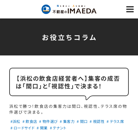
お役立ちコラム
【浜松の飲食店経営者へ】集客の成否
は「間口」と「視認性」で決まる！
浜松で勝つ！飲食店の集客力は間口、視認性、テラス席の物
件選びで決まる。
#浜松
# 飲食店
# 物件選び
# 集客力
# 間口
# 視認性
# テラス席
# ロードサイド
# 開業
# テナント