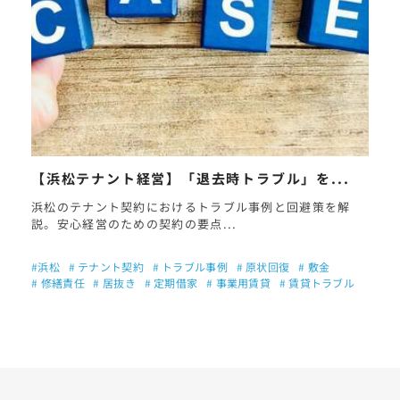
【浜松テナント経営】「退去時トラブル」を...
浜松のテナント契約におけるトラブル事例と回避策を解
説。安心経営のための契約の要点...
#浜松
# テナント契約
# トラブル事例
# 原状回復
# 敷金
# 修繕責任
# 居抜き
# 定期借家
# 事業用賃貸
# 賃貸トラブル