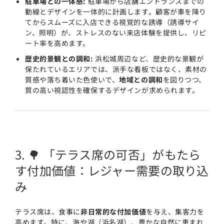
駐車場との一体感:
駐車場から店舗エントランスまでの
動線とデザインを一体的に計画します。顧客が車を降り
てからスムーズに入店できる視覚的な誘導（誘導サイ
ン、照明）が、ストレスのない来店体験を提供し、リピ
ート率を高めます。
歴史的景観との調和:
浜松城周辺など、歴史的な景観が
保たれているエリアでは、派手な看板ではなく、素材の
質感や落ち着いた色使いで、
地域との調和
を図りつつ、
質の高い視認性を確保するデザインが求められます。
3. 🌳 「テラス席の可否」がもたら
す付加価値：レジャー需要の取り込
み
テラス席は、食事に
非日常的な付加価値
を与え、集客力を
高めます。特に、海や湖（浜名湖）、豊かな自然に恵まれ