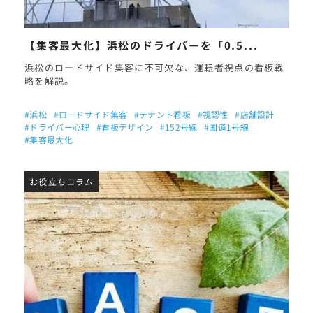
【集客最大化】浜松のドライバーを「0.5...
浜松のロードサイド集客に不可欠な、運転者視点の看板戦
略を解説。
#浜松
#ロードサイド集客
#テナント看板
#視認性
#店舗設計
#ドライバー心理
#看板デザイン
#152号線
#国道1号線
#集客最大化
お役立ちコラム