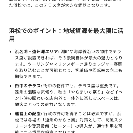
た浜松では、このテラス席が大きな武器となります。
浜松でのポイント：地域資源を最大限に活
用
浜名湖・遠州灘エリア:
湖畔や海岸線沿いの物件でテラ
ス席が設置できれば、その景観自体が最大の魅力となり
ます。ツーリングやマリンスポーツ帰りのレジャー客層
を取り込むことが可能となり、客単価や回転率の向上も
期待できます。
街中のテラス:
街中の物件でも、テラス席は重要です。
遠州の温暖な気候や、秋の「やらまいか祭り」などイベ
ント時の賑わいを店内外で一体的に楽しむスペースは、
顧客にとっての魅力となります。
運営上の配慮:
行政の許可を得ることは必須ですが、浜
松では冬場の「遠州のからっ風」対策として、防風スク
リーンや暖房設備（ヒーター）の導入が、通年利用を可
能にする重要な投資となります。