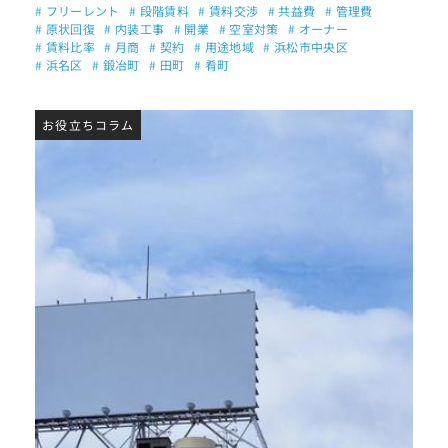
# フリーレント
# 段階賃料
# 賃料交渉
# 共益費
# 管理費
# 原状回復
# 内装工事
# 開業
# 空室対策
# オーナー
# 賃料比率
# 月商
# 契約
# 用途地域
# 浜松市中央区
# 浜名区
# 鍛冶町
# 田町
# 肴町
お役立ちコラム