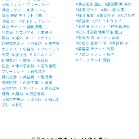
#深夜営業 届出
#酒類提供 深夜
# 浜松 テナント フリーレント
#排気 ダクト
#臭い 煙 対策
# 浜松 テナント 家賃 いくら
#騒音 振動
#電気容量
#ガス契約
# 浜松 駅前 テナント 相場
#給排水
#グリストラップ
# 浜松 ロードサイド テナント
#消防法 テナント
#防火管理者
# 浜松 テナント 開業 費用
#防火対象物 使用開始 届出
# 坪単価
# エリア別
# 業種別
#看板 制限
#サイン 設置
# 駅前
# 郊外
# ロードサイド
#居抜き 飲食 可否
#重飲食 不可
# 幹線道路沿い
# 飲食店
# 美容室
#美容室 テナント 制限
# オフィス
# 学習塾
# クリニック
#サロン テナント 条件
# 小売
# 居抜き
# スケルトン
#バー テナント 深夜
# 初期費用
# 敷金
# 保証金
# 礼金
# 仲介手数料
# 造作譲渡
# フリーレント
# 段階賃料
# 賃料交渉
# 共益費
# 管理費
# 原状回復
# 内装工事
# 開業
# 空室対策
# オーナー
# 賃料比率
# 月商
# 契約
# 用途地域
# 浜松市中央区
# 浜名区
# 鍛冶町
# 田町
# 肴町