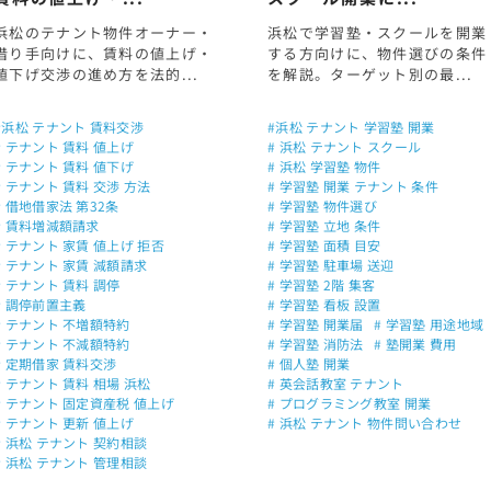
浜松のテナント物件オーナー・
浜松で学習塾・スクールを開業
借り手向けに、賃料の値上げ・
する方向けに、物件選びの条件
値下げ交渉の進め方を法的...
を解説。ターゲット別の最...
#浜松 テナント 賃料交渉
#浜松 テナント 学習塾 開業
# テナント 賃料 値上げ
# 浜松 テナント スクール
# テナント 賃料 値下げ
# 浜松 学習塾 物件
# テナント 賃料 交渉 方法
# 学習塾 開業 テナント 条件
# 借地借家法 第32条
# 学習塾 物件選び
# 賃料増減額請求
# 学習塾 立地 条件
# テナント 家賃 値上げ 拒否
# 学習塾 面積 目安
# テナント 家賃 減額請求
# 学習塾 駐車場 送迎
# テナント 賃料 調停
# 学習塾 2階 集客
# 調停前置主義
# 学習塾 看板 設置
# テナント 不増額特約
# 学習塾 開業届
# 学習塾 用途地域
# テナント 不減額特約
# 学習塾 消防法
# 塾開業 費用
# 定期借家 賃料交渉
# 個人塾 開業
# テナント 賃料 相場 浜松
# 英会話教室 テナント
# テナント 固定資産税 値上げ
# プログラミング教室 開業
# テナント 更新 値上げ
# 浜松 テナント 物件問い合わせ
# 浜松 テナント 契約相談
# 浜松 テナント 管理相談