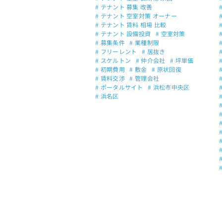
# テナント 募集 改善
# テナント 空室対策 オーナー
# テナント 賃料 相場 比較
# テナント 設備投資
# 空室対策
# 募集条件
# 業種制限
# フリーレント
# 居抜き
# スケルトン
# 仲介会社
# 坪単価
# 初期費用
# 敷金
# 原状回復
# 賃料交渉
# 管理会社
# ポータルサイト
# 浜松市中央区
# 浜名区