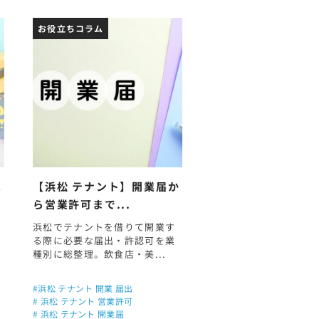
お役立ちコラム
家
【浜松 テナント】開業届か
ら営業許可まで...
浜松でテナントを借りて開業す
る際に必要な届出・許認可を業
種別に総整理。飲食店・美...
#浜松 テナント 開業 届出
# 浜松 テナント 営業許可
# 浜松 テナント 開業届