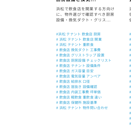
浜松で飲食店を開業する方向け
に、物件選びで確認すべき厨房
設備・換気ダクト・グリス...
#浜松 テナント 飲食店 厨房
# 浜松 テナント 飲食店 開業
# 浜松 テナント 重飲食
# 飲食店 換気ダクト 工事費
# 飲食店 グリストラップ 設置
# 飲食店 厨房設備 チェックリスト
# 飲食店 テナント 設備条件
# 飲食店 ガス容量 目安
# 飲食店 電気容量 アンペア
# 飲食店 給排水 口径
# 飲食店 居抜き 設備確認
# 飲食店 内装工事費 坪単価
# 飲食店 軽飲食 重飲食 違い
# 飲食店 保健所 施設基準
# 浜松 テナント 物件問い合わせ