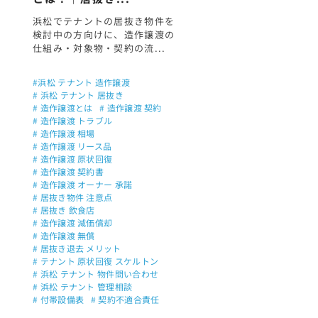
浜松でテナントの居抜き物件を
検討中の方向けに、造作譲渡の
仕組み・対象物・契約の流...
#浜松 テナント 造作譲渡
# 浜松 テナント 居抜き
# 造作譲渡とは
# 造作譲渡 契約
# 造作譲渡 トラブル
# 造作譲渡 相場
# 造作譲渡 リース品
# 造作譲渡 原状回復
# 造作譲渡 契約書
# 造作譲渡 オーナー 承諾
# 居抜き物件 注意点
# 居抜き 飲食店
# 造作譲渡 減価償却
# 造作譲渡 無償
# 居抜き退去 メリット
# テナント 原状回復 スケルトン
# 浜松 テナント 物件問い合わせ
# 浜松 テナント 管理相談
# 付帯設備表
# 契約不適合責任