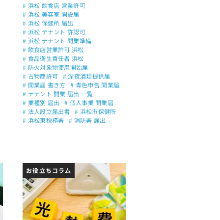
# 浜松 飲食店 営業許可
# 浜松 美容室 開設届
# 浜松 保健所 届出
# 浜松 テナント 許認可
# 浜松 テナント 開業準備
# 飲食店営業許可 浜松
# 食品衛生責任者 浜松
# 防火対象物使用開始届
# 古物商許可
# 深夜酒類提供届
# 開業届 書き方
# 青色申告 開業届
# テナント 開業 届出 一覧
# 業種別 届出
# 個人事業 開業届
# 法人設立届出書
# 浜松市保健所
# 浜松東税務署
# 消防署 届出
お役立ちコラム