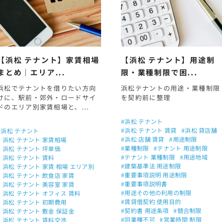
【浜松 テナント】家賃相場
【浜松 テナント】用途制
まとめ｜エリア...
限・業種制限で困...
浜松でテナントを借りたい方向
浜松テナントの用途・業種制限
けに、駅前・郊外・ロードサイ
を契約前に整理
ドのエリア別家賃相場と、...
#浜松 テナント
#浜松 テナント 賃貸
#浜松 貸店舗
#浜松 テナント
#浜松 店舗 賃貸
#用途制限
# 浜松 テナント 家賃相場
#業種制限
#テナント 用途制限
# 浜松 テナント 坪単価
#テナント 業種制限
#用途地域
# 浜松 テナント 賃料
#建築基準法 用途制限
# 浜松 テナント 家賃 相場 エリア別
#重要事項説明 用途制限
# 浜松 テナント 飲食店 家賃
#重要事項説明書
# 浜松 テナント 美容室 家賃
#用途その他の利用の制限
# 浜松 テナント オフィス 賃料
#賃貸借契約 使用目的
# 浜松 テナント 初期費用
#契約書 用途条項
#競合制限
# 浜松 テナント 敷金 保証金
#同業種不可
#営業時間 制限
# 浜松 テナント 賃料交渉