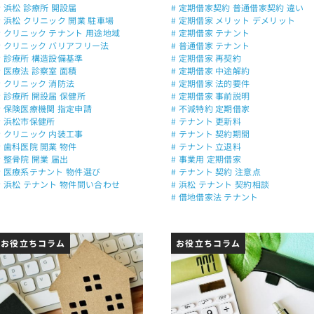
# 浜松 診療所 開設届
# 定期借家契約 普通借家契約 違い
# 浜松 クリニック 開業 駐車場
# 定期借家 メリット デメリット
# クリニック テナント 用途地域
# 定期借家 テナント
# クリニック バリアフリー法
# 普通借家 テナント
# 診療所 構造設備基準
# 定期借家 再契約
# 医療法 診察室 面積
# 定期借家 中途解約
# クリニック 消防法
# 定期借家 法的要件
# 診療所 開設届 保健所
# 定期借家 事前説明
# 保険医療機関 指定申請
# 不減特約 定期借家
# 浜松市保健所
# テナント 更新料
# クリニック 内装工事
# テナント 契約期間
# 歯科医院 開業 物件
# テナント 立退料
# 整骨院 開業 届出
# 事業用 定期借家
# 医療系テナント 物件選び
# テナント 契約 注意点
# 浜松 テナント 物件問い合わせ
# 浜松 テナント 契約相談
# 借地借家法 テナント
お役立ちコラム
お役立ちコラム