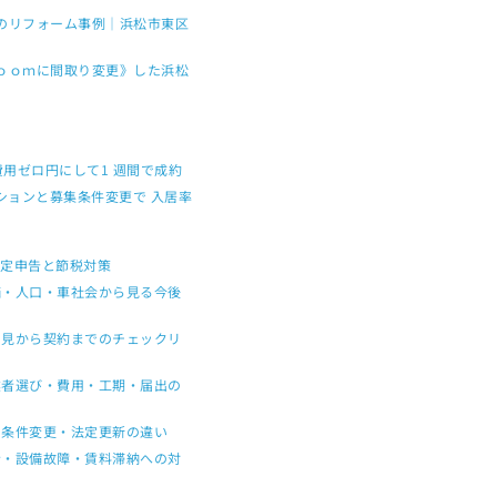
Ｋのリフォーム事例｜浜松市東区
Ｒｏｏｍに間取り変更》した浜松
費用ゼロ円にして1 週間で成約
ションと募集条件変更で 入居率
確定申告と節税対策
価・人口・車社会から見る今後
内見から契約までのチェックリ
業者選び・費用・工期・届出の
・条件変更・法定更新の違い
音・設備故障・賃料滞納への対