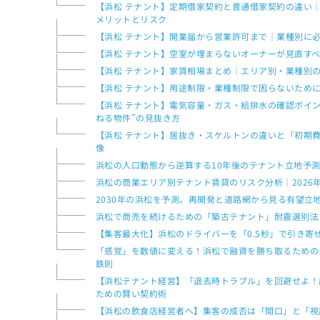
【浜松 テナント】定期借家契約と普通借家契約の違い
メリットとリスク
【浜松 テナント】開業届から営業許可まで｜業種別に
【浜松 テナント】空室が埋まらないオーナーが見直すべ
【浜松 テナント】家賃相場まとめ｜エリア別・業種別
【浜松 テナント】用途制限・業種制限で困らないために
【浜松 テナント】電気容量・ガス・給排水の確認ポイ
ねる物件”の見抜き方
【浜松 テナント】居抜き・スケルトンの違いと「初期
像
浜松の人口動態から逆算する10年後のテナント立地予
浜松の商業エリア別テナント賃貸のリスク分析｜2026
2030年の浜松を予測。再開発と道路網から見る有望立
浜松で商売を続けるための「築古テナント」耐震選別法
【集客最大化】浜松のドライバーを「0.5秒」で引き寄
「感覚」を数値に変える！浜松で融資を勝ち取るための
鉄則
【浜松テナント経営】「退去時トラブル」を回避せよ！
ための賢い契約術
【浜松の飲食店経営者へ】集客の成否は「間口」と「視