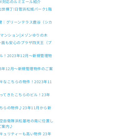
－Ｍ対応のルミエール紹介
世横丁!日管浜松城パーク1階
階建｜グリーンテラス鹿谷（シカ
マンション|メゾンゆりの木
ー面も安心のプラザ四天王（プ
！2023年12月～新規管理物
3年12月〜新規管理物件のご案
なこちらの物件！2023年11
ってきたこちらのビル！23年
らの物件♪23年11月から新
空自衛隊浜松基地の南に位置し
ご案内♪
ュリティーも高い物件 23年