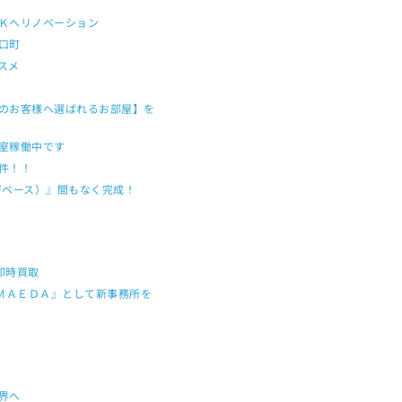
Ｋへリノベーション
口町
スメ
のお客様へ選ばれるお部屋】を
室稼働中です
物件！！
レージベース）』間もなく完成！
即時買取
ＩＭＡＥＤＡ』として新事務所を
界へ