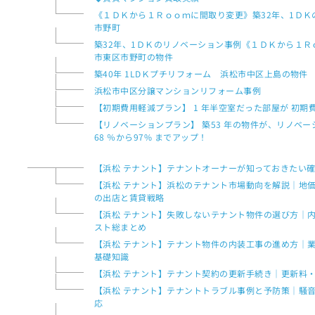
《１ＤＫから１Ｒｏｏｍに間取り変更》築32年、1Ｄ
市野町
築32年、1ＤＫのリノベーション事例《１ＤＫから１
市東区市野町の物件
築40年 1LDＫプチリフォーム 浜松市中区上島の物件
浜松市中区分譲マンションリフォーム事例
【初期費用軽減プラン】 1 年半空室だった部屋が 初期
【リノベーションプラン】 築53 年の物件が、リノベー
68 ％から97% までアップ！
【浜松 テナント】テナントオーナーが知っておきたい
【浜松 テナント】浜松のテナント市場動向を解説｜地
の出店と賃貸戦略
【浜松 テナント】失敗しないテナント物件の選び方｜
スト総まとめ
【浜松 テナント】テナント物件の内装工事の進め方｜
基礎知識
【浜松 テナント】テナント契約の更新手続き｜更新料
【浜松 テナント】テナントトラブル事例と予防策｜騒
応