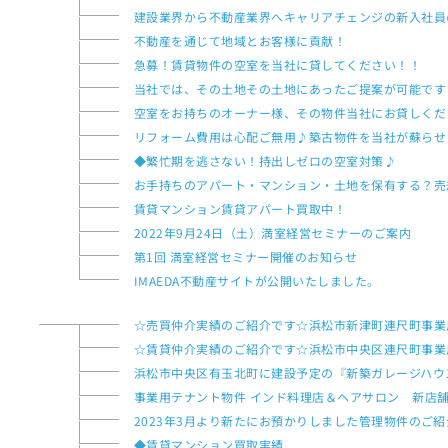
建設業界から不動産業界へキャリアチェンジの新入社員
不動産を通じて地域とお客様に貢献！
急募！賃貸物件の空室を当社に貸してください！！
当社では、その土地その土地にあったご提案が可能です
空室をお持ちのオーナー様、その物件当社にお貸しくだ
リフォーム費用は心配ご無用♪築古物件を当社が蘇らせ
◆繁忙期を逃さない！持出しゼロの空室対策♪
お手持ちのアパート・マンション・土地を保有する？売
賃貸マンション賃貸アパート買取中！
2022年9月24日（土）満室経営セミナーのご案内
第1回 満室経営セミナー開催のお知らせ
IMAEDA不動産サイトが公開いたしました。
☆売買仲介実績のご紹介です☆浜松市新津町連尺町事業
☆賃貸仲介実績のご紹介です☆浜松市中央区連尺町事
浜松市中央区有玉北町に建設予定の『新築ガレージハウ
事業用テナント物件 インド料理店＆ヘアサロン 新店
2023年3月より新たにお預かりしました管理物件のご
◆賃貸マンション買取実績