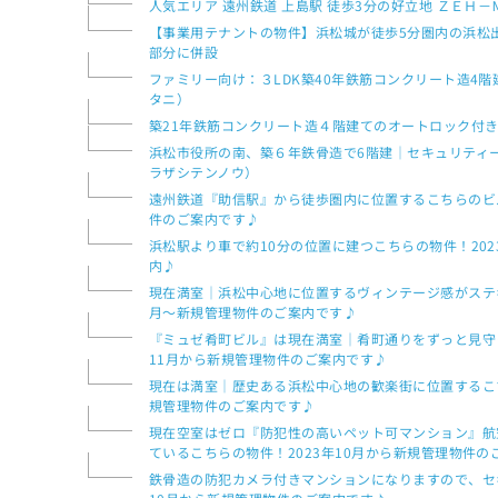
人気エリア 遠州鉄道 上島駅 徒歩3分の好立地 ＺＥＨ
【事業用テナントの物件】浜松城が徒歩5分圏内の浜松出
部分に併設
ファミリー向け：３LDK築40年鉄筋コンクリート造4
タニ）
築21年鉄筋コンクリート造４階建てのオートロック付き
浜松市役所の南、築６年鉄骨造で6階建｜セキュリティ
ラザシテンノウ）
遠州鉄道『助信駅』から徒歩圏内に位置するこちらのビル
件のご案内です♪
浜松駅より車で約10分の位置に建つこちらの物件！202
内♪
現在満室｜浜松中心地に位置するヴィンテージ感がステキ
月〜新規管理物件のご案内です♪
『ミュゼ肴町ビル』は現在満室｜肴町通りをずっと見守
11月から新規管理物件のご案内です♪
現在は満室｜歴史ある浜松中心地の歓楽街に位置するこち
規管理物件のご案内です♪
現在空室はゼロ『防犯性の高いペット可マンション』航
ているこちらの物件！2023年10月から新規管理物件の
鉄骨造の防犯カメラ付きマンションになりますので、セキ