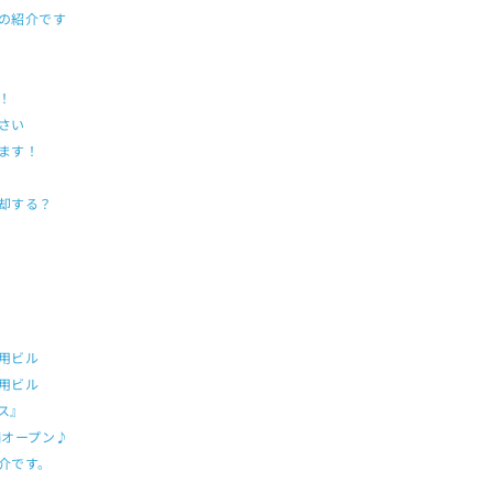
の紹介です
！
さい
ます！
却する？
用ビル
業用ビル
ス』
舗オープン♪
紹介です。