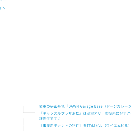
ュー
ョン
愛車の秘密基地『DAWN Garage Base（ドーンガレ
『キャッスルプラザ浜松』は空室アリ｜市役所に好アクセ
理物件です♪
【事業用テナントの物件】肴町YMビル（ワイエムビル）