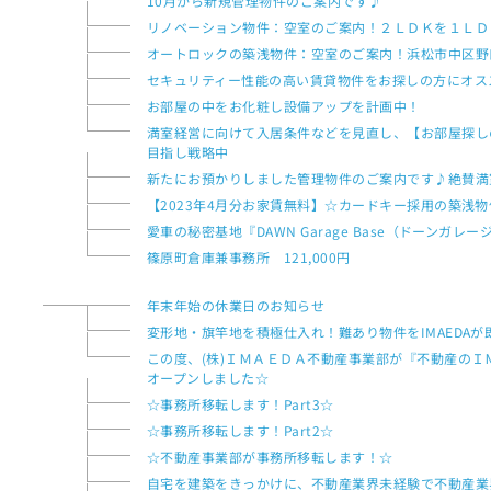
10月から新規管理物件のご案内です♪
リノベーション物件：空室のご案内！２ＬＤＫを１ＬＤ
オートロックの築浅物件：空室のご案内！浜松市中区野
セキュリティー性能の高い賃貸物件をお探しの方にオス
お部屋の中をお化粧し設備アップを計画中！
満室経営に向けて入居条件などを見直し、【お部屋探し
目指し戦略中
新たにお預かりしました管理物件のご案内です♪絶賛満
【2023年4月分お家賃無料】☆カードキー採用の築浅
愛車の秘密基地『DAWN Garage Base（ドーンガ
篠原町倉庫兼事務所 121,000円
年末年始の休業日のお知らせ
変形地・旗竿地を積極仕入れ！難あり物件をIMAEDAが
この度、(株)ＩＭＡＥＤＡ不動産事業部が『不動産の
オープンしました☆
☆事務所移転します！Part3☆
☆事務所移転します！Part2☆
☆不動産事業部が事務所移転します！☆
自宅を建築をきっかけに、不動産業界未経験で不動産業