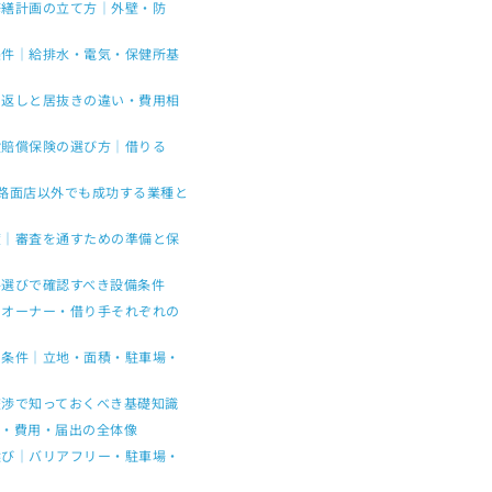
修繕計画の立て方｜外壁・防
条件｜給排水・電気・保健所基
ン返しと居抜きの違い・費用相
設賠償保険の選び方｜借りる
｜路面店以外でも成功する業種と
度｜審査を通すための準備と保
件選びで確認すべき設備条件
｜オーナー・借り手それぞれの
の条件｜立地・面積・駐車場・
交渉で知っておくべき基礎知識
ル・費用・届出の全体像
選び｜バリアフリー・駐車場・