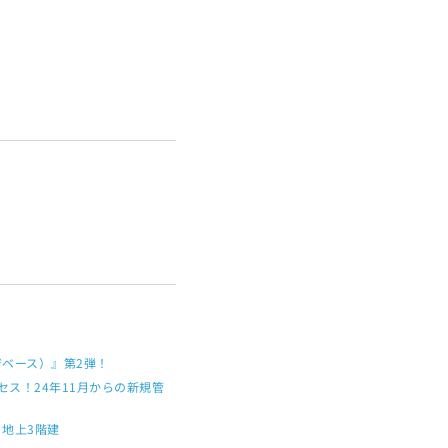
ージベース）』第2弾！
ス！24年11月からの新規管
地上3階建