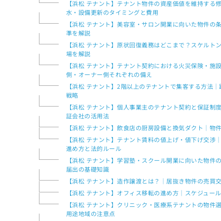
【浜松 テナント】テナント物件の資産価値を維持する
水・設備更新のタイミングと費用
【浜松 テナント】美容室・サロン開業に向いた物件の
準を解説
【浜松 テナント】原状回復義務はどこまで？スケルト
場を解説
【浜松 テナント】テナント契約における火災保険・施
側・オーナー側それぞれの備え
【浜松 テナント】2階以上のテナントで集客する方法
戦略
【浜松 テナント】個人事業主のテナント契約と保証制
証会社の活用法
【浜松 テナント】飲食店の厨房設備と換気ダクト｜物
【浜松 テナント】テナント賃料の値上げ・値下げ交渉
進め方と法的ルール
【浜松 テナント】学習塾・スクール開業に向いた物件
届出の基礎知識
【浜松 テナント】造作譲渡とは？｜居抜き物件の売買
【浜松 テナント】オフィス移転の進め方｜スケジュー
【浜松 テナント】クリニック・医療系テナントの物件
用途地域の注意点